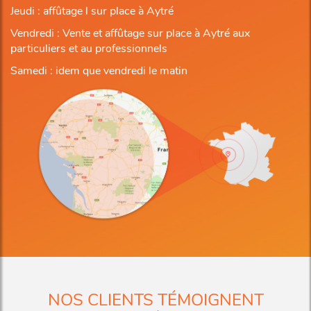
Jeudi : affûtage l sur place à Aytré
Vendredi : Vente et affûtage sur place à Aytré aux
particuliers et au professionnels
Samedi : idem que vendredi le matin
NOS CLIENTS TÉMOIGNENT