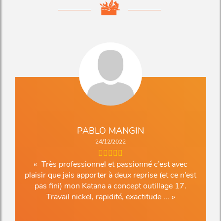
PABLO MANGIN
24/12/2022
Très professionnel et passionné c’est avec
plaisir que jais apporter à deux reprise (et ce n’est
pas fini) mon Katana a concept outillage 17.
Travail nickel, rapidité, exactitude ...