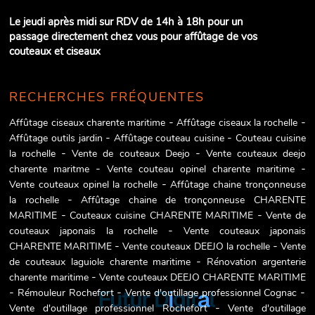
Le jeudi après midi sur RDV de 14h à 18h pour un
passage directement chez vous pour affûtage de vos
couteaux et ciseaux
RECHERCHES FRÉQUENTES
Affûtage ciseaux charente maritime
Affûtage ciseaux la rochelle
Affûtage outils jardin
Affûtage couteau cuisine
Couteau cuisine
la rochelle
Vente de couteaux Deejo
Vente couteaux deejo
charente maritme
Vente couteau opinel charente maritime
Vente couteaux opinel la rochelle
Affûtage chaine tronçonneuse
la rochelle
Affûtage chaine de tronçonneuse CHARENTE
MARITIME
Couteaux cuisine CHARENTE MARITIME
Vente de
couteaux japonais la rochelle
Vente couteaux japonais
CHARENTE MARITIME
Vente couteaux DEEJO la rochelle
Vente
de couteaux laguiole charente maritime
Rénovation argenterie
charente maritime
Vente couteaux DEEJO CHARENTE MARITIME
Rémouleur Rochefort
Vente d'outillage professionnel Cognac
Vente d'outillage professionnel Rochefort
Vente d'outillage