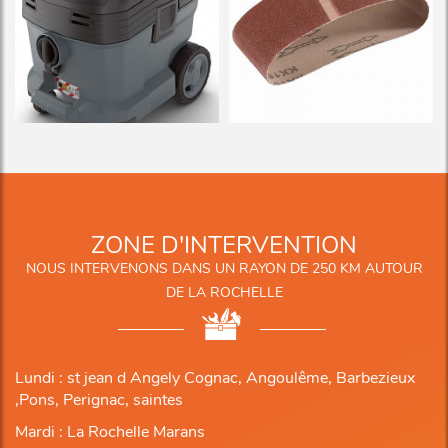
ZONE D'INTERVENTION
NOUS INTERVENONS DANS UN RAYON DE 250 KM AUTOUR
DE LA ROCHELLE
Lundi : st jean d Angely Cognac, Angoulême, Barbezieux
,Pons, Perignac, saintes
Mardi : La Rochelle Marans