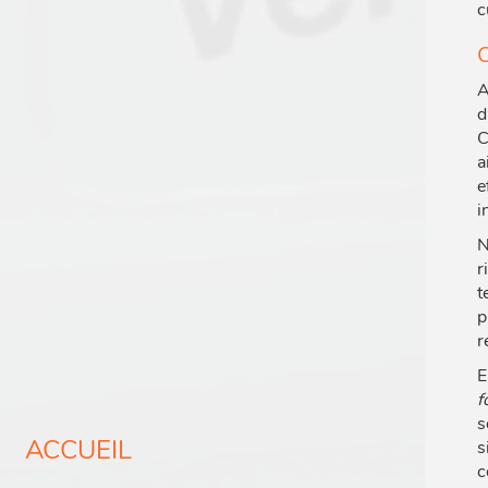
c
C
A
d
C
a
e
i
N
r
t
p
r
E
f
s
ACCUEIL
s
c