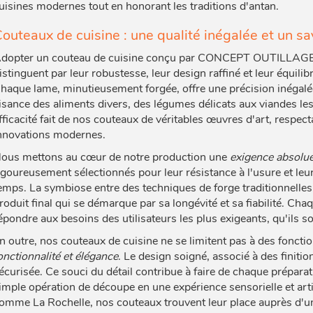
uisines modernes tout en honorant les traditions d'antan.
outeaux de cuisine : une qualité inégalée et un sa
dopter un couteau de cuisine conçu par CONCEPT OUTILLAGE 17, 
istinguent par leur robustesse, leur design raffiné et leur équilib
haque lame, minutieusement forgée, offre une précision inégalée
isance des aliments divers, des légumes délicats aux viandes les 
fficacité fait de nos couteaux de véritables œuvres d'art, respect
nnovations modernes.
ous mettons au cœur de notre production une
exigence absolue
igoureusement sélectionnés pour leur résistance à l'usure et leur
emps. La symbiose entre des techniques de forge traditionnell
roduit final qui se démarque par sa longévité et sa fiabilité. Cha
épondre aux besoins des utilisateurs les plus exigeants, qu'ils s
n outre, nos couteaux de cuisine ne se limitent pas à des fonctions 
onctionnalité et élégance
. Le design soigné, associé à des finiti
écurisée. Ce souci du détail contribue à faire de chaque prépara
imple opération de découpe en une expérience sensorielle et a
omme La Rochelle, nos couteaux trouvent leur place auprès d'une