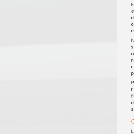
E
e
d
o
m
N
s
r
n
c
p
P
l
f
d
s
C
L