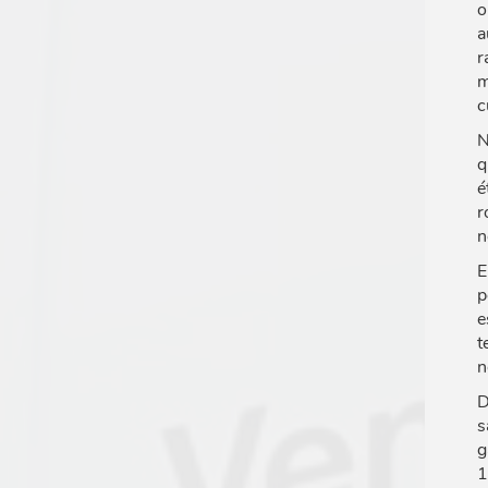
o
a
r
m
c
N
q
é
r
n
E
p
e
t
n
D
s
g
1