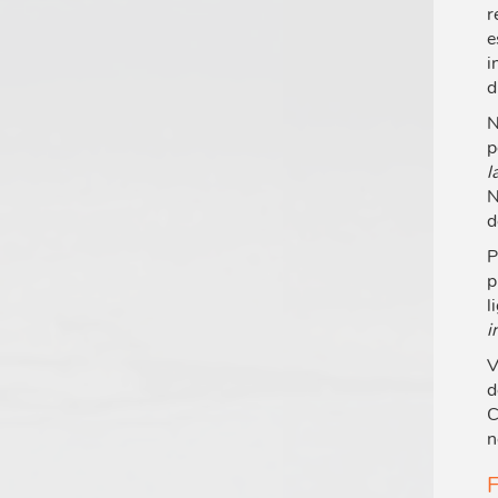
r
e
i
d
N
p
l
N
d
P
p
l
i
V
d
C
n