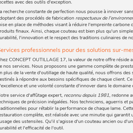
ecettes avec des outils d'exception.
a recherche constante de perfection nous pousse à innover sans
doptant des procédés de fabrication
respectueux de l'environn
ise en place de méthodes visant à réduire l'empreinte carbone 
roduits finaux. Ainsi, chaque couteau est bien plus qu'un simple
urabilité, l'innovation et le respect des traditions culinaires de n
ervices professionnels pour des solutions sur-m
hez CONCEPT OUTILLAGE 17, la valeur de notre offre réside aut
e nos services. Nous proposons une gamme complète de prestati
n plus de la vente d'outillage de haute qualité, nous offrons des
estinés à répondre aux besoins spécifiques de chaque client. Ce 
'excellence et une volonté constante d'innover dans le domaine 
otre service d'affûtage expert,
reconnu depuis 1981
, redonne a
echniques de précision inégalées. Nos techniciens, aguerris et 
raditionnelles pour rétablir la performance de chaque lame. Cette
estauration complète, est réalisée avec une minutie qui garantit
'usage des ustensiles. Qu'il s'agisse d'un couteau ancien ou d'
urabilité et l'efficacité de l'outil.