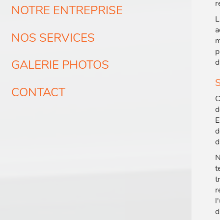
r
NOTRE ENTREPRISE
L
a
NOS SERVICES
m
p
d
GALERIE PHOTOS
S
CONTACT
C
d
E
d
d
N
t
t
r
l
d