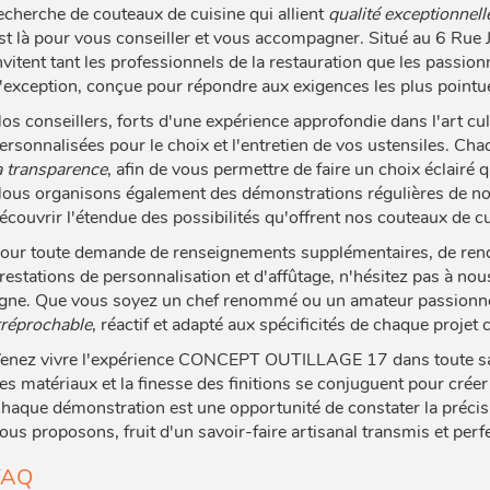
echerche de couteaux de cuisine qui allient
qualité exceptionnell
st là pour vous conseiller et vous accompagner. Situé au 6 Rue
nvitent tant les professionnels de la restauration que les passi
'exception, conçue pour répondre aux exigences les plus pointu
os conseillers, forts d'une expérience approfondie dans l'art c
ersonnalisées pour le choix et l'entretien de vos ustensiles. Cha
a transparence
, afin de vous permettre de faire un choix éclairé 
ous organisons également des démonstrations régulières de nos p
écouvrir l'étendue des possibilités qu'offrent nos couteaux de cu
our toute demande de renseignements supplémentaires, de rend
restations de personnalisation et d'affûtage, n'hésitez pas à nou
igne. Que vous soyez un chef renommé ou un amateur passionné
rréprochable
, réactif et adapté aux spécificités de chaque projet c
enez vivre l'expérience CONCEPT OUTILLAGE 17 dans toute sa s
es matériaux et la finesse des finitions se conjuguent pour crée
haque démonstration est une opportunité de constater la précision
ous proposons, fruit d'un savoir-faire artisanal transmis et pe
FAQ