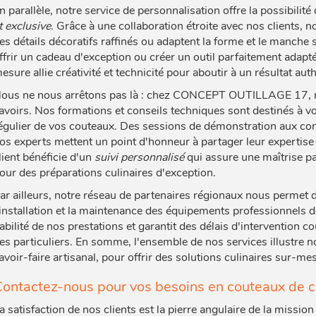
n parallèle, notre service de personnalisation offre la possibili
t exclusive
. Grâce à une collaboration étroite avec nos clients, 
es détails décoratifs raffinés ou adaptent la forme et le manche
ffrir un cadeau d'exception ou créer un outil parfaitement adapté
esure allie créativité et technicité pour aboutir à un résultat aut
ous ne nous arrêtons pas là : chez CONCEPT OUTILLAGE 17, n
avoirs. Nos formations et conseils techniques sont destinés à vo
égulier de vos couteaux. Des sessions de démonstration aux con
os experts mettent un point d'honneur à partager leur expertise
lient bénéficie d'un
suivi personnalisé
qui assure une maîtrise par
our des préparations culinaires d'exception.
ar ailleurs, notre réseau de partenaires régionaux nous permet d
'installation et la maintenance des équipements professionnels de
iabilité de nos prestations et garantit des délais d'intervention
es particuliers. En somme, l'ensemble de nos services illustre no
avoir-faire artisanal, pour offrir des solutions culinaires sur-m
ontactez-nous pour vos besoins en couteaux de cu
a satisfaction de nos clients est la pierre angulaire de la mis