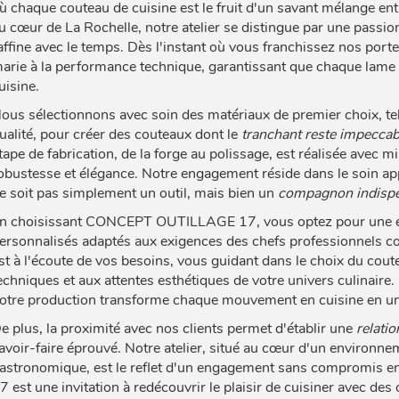
ù chaque couteau de cuisine est le fruit d'un savant mélange en
u cœur de La Rochelle, notre atelier se distingue par une passion 
affine avec le temps. Dès l'instant où vous franchissez nos port
arie à la performance technique, garantissant que chaque lame 
uisine.
ous sélectionnons avec soin des matériaux de premier choix, tel
ualité, pour créer des couteaux dont le
tranchant reste impeccab
tape de fabrication, de la forge au polissage, est réalisée avec mi
obustesse et élégance. Notre engagement réside dans le soin app
e soit pas simplement un outil, mais bien un
compagnon indisp
n choisissant CONCEPT OUTILLAGE 17, vous optez pour une exp
ersonnalisés adaptés aux exigences des chefs professionnels c
st à l'écoute de vos besoins, vous guidant dans le choix du coute
echniques et aux attentes esthétiques de votre univers culinaire
otre production transforme chaque mouvement en cuisine en une
e plus, la proximité avec nos clients permet d'établir une
relati
avoir-faire éprouvé. Notre atelier, situé au cœur d'un environ
astronomique, est le reflet d'un engagement sans compromis 
7 est une invitation à redécouvrir le plaisir de cuisiner avec de