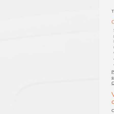
T
C
P
s
C
C