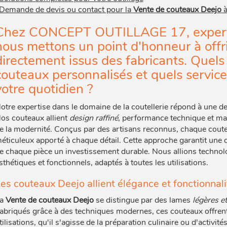
Demande de devis ou contact pour la
Vente de couteaux Deejo
à
Chez CONCEPT OUTILLAGE 17, exper
nous mettons un point d'honneur à offri
directement issus des fabricants. Quels
couteaux personnalisés et quels servic
votre quotidien ?
otre expertise dans le domaine de la coutellerie répond à une 
os couteaux allient
design raffiné
, performance technique et maté
e la modernité. Conçus par des artisans reconnus, chaque coute
éticuleux apporté à chaque détail. Cette approche garantit une q
e chaque pièce un investissement durable. Nous allions technolog
sthétiques et fonctionnels, adaptés à toutes les utilisations.
es couteaux Deejo allient élégance et fonctionnali
La
Vente de couteaux Deejo
se distingue par des lames
légères e
abriqués grâce à des techniques modernes, ces couteaux offrent
tilisations, qu'il s'agisse de la préparation culinaire ou d'activi