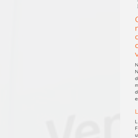
N
N
d
m
d
e
L
F
u