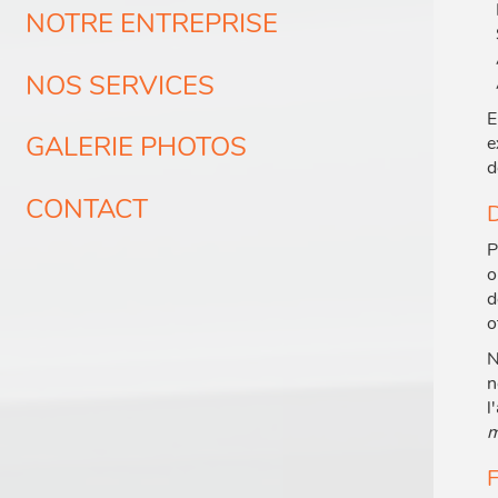
NOTRE ENTREPRISE
NOS SERVICES
E
GALERIE PHOTOS
e
d
CONTACT
D
P
o
d
o
N
n
l
m
F