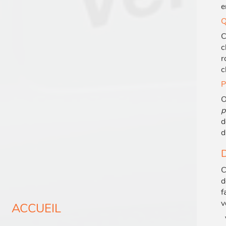
e
Q
C
c
r
c
P
O
p
d
d
D
C
d
f
v
ACCUEIL