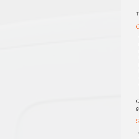
T
C
C
g