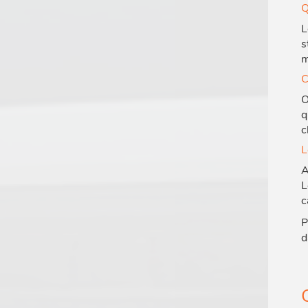
Q
L
s
m
C
O
q
c
L
A
L
c
P
d