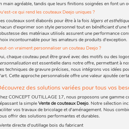
n main agréable, tandis que leurs finitions soignées en font un o
u'est-ce qui rend les couteaux Deejo uniques ?
es couteaux sont élaborés pour être à la fois
légers et esthétiqu
hacun d'exprimer son style personnel tout en bénéficiant d'une fo
obustesse des matériaux utilisés assurent une performance cons
hoix incontournable pour les amateurs de produits d'exception.
eut-on vraiment personnaliser un couteau Deejo ?
ui, chaque couteau peut être gravé avec des motifs ou des logos
ersonnalisation
est essentielle dans notre offre, permettant à no
es techniques de gravure précises, nous intégrons vos idées po
'art. Cette approche personnalisée offre une valeur ajoutée cert
écouvrez des solutions variées pour tous vos bes
hez CONCEPT OUTILLAGE 17, nous proposons une gamme compl
épassant la simple
Vente de couteaux Deejo
. Notre sélection in
aciliter vos travaux de bricolage et d'aménagement. Nous combi
ous offrir des solutions performantes et durables.
Vente directe d'outillage bois du fabricant