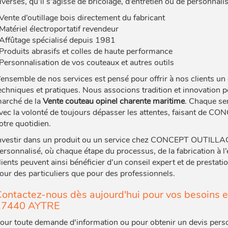
iverses, qu’il s’agisse de bricolage, d’entretien ou de personnalis
Vente d’outillage bois directement du fabricant
Matériel électroportatif revendeur
Affûtage spécialisé depuis 1981
Produits abrasifs et colles de haute performance
Personnalisation de vos couteaux et autres outils
’ensemble de nos services est pensé pour offrir à nos clients un
echniques et pratiques. Nous associons tradition et innovation po
arché de la
Vente couteau opinel charente maritime
. Chaque ser
vec la volonté de toujours dépasser les attentes, faisant de 
otre quotidien.
nvestir dans un produit ou un service chez CONCEPT OUTILLAGE
ersonnalisé, où chaque étape du processus, de la fabrication à l’
lients peuvent ainsi bénéficier d’un conseil expert et de prestat
our des particuliers que pour des professionnels.
ontactez-nous dès aujourd'hui pour vos besoins 
17440 AYTRE
our toute demande d'information ou pour obtenir un devis pers