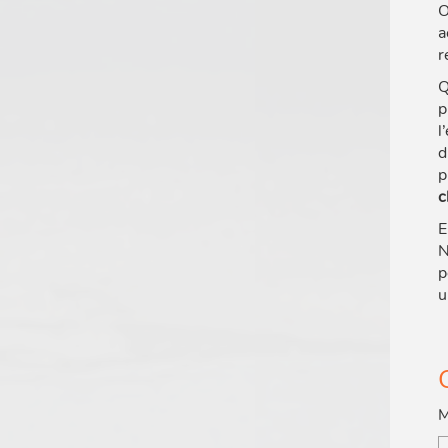
O
a
r
Q
p
l
d
p
c
E
N
p
u
M