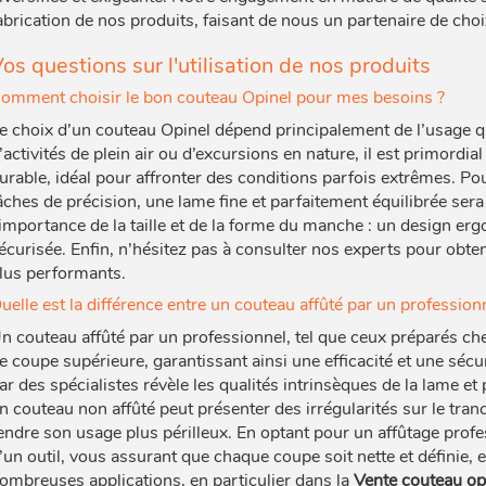
abrication de nos produits, faisant de nous un partenaire de choi
os questions sur l'utilisation de nos produits
omment choisir le bon couteau Opinel pour mes besoins ?
e choix d’un couteau Opinel dépend principalement de l’usage q
’activités de plein air ou d’excursions en nature, il est primordi
urable, idéal pour affronter des conditions parfois extrêmes. Pou
âches de précision, une lame fine et parfaitement équilibrée sera
’importance de la taille et de la forme du manche : un design e
écurisée. Enfin, n’hésitez pas à consulter nos experts pour obten
lus performants.
uelle est la différence entre un couteau affûté par un profession
n couteau affûté par un professionnel, tel que ceux préparés
e coupe supérieure, garantissant ainsi une efficacité et une sécur
ar des spécialistes révèle les qualités intrinsèques de la lame et
n couteau non affûté peut présenter des irrégularités sur le tra
endre son usage plus périlleux. En optant pour un affûtage profess
’un outil, vous assurant que chaque coupe soit nette et définie,
ombreuses applications, en particulier dans la
Vente couteau op