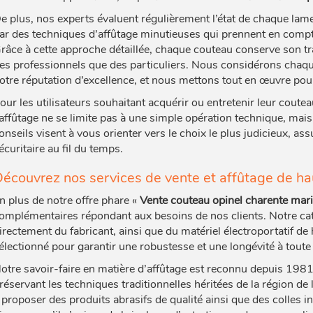
e plus, nos experts évaluent régulièrement l’état de chaque lame
ar des techniques d’affûtage minutieuses qui prennent en compte 
râce à cette approche détaillée, chaque couteau conserve son tr
es professionnels que des particuliers. Nous considérons chaq
otre réputation d’excellence, et nous mettons tout en œuvre pour
our les utilisateurs souhaitant acquérir ou entretenir leur coutea
’affûtage ne se limite pas à une simple opération technique, mai
onseils visent à vous orienter vers le choix le plus judicieux, as
écuritaire au fil du temps.
écouvrez nos services de vente et affûtage de ha
n plus de notre offre phare «
Vente couteau opinel charente mar
omplémentaires répondant aux besoins de nos clients. Notre cat
irectement du fabricant, ainsi que du matériel électroportatif d
électionné pour garantir une robustesse et une longévité à toute
otre savoir-faire en matière d’affûtage est reconnu depuis 198
réservant les techniques traditionnelles héritées de la région 
 proposer des produits abrasifs de qualité ainsi que des colles i