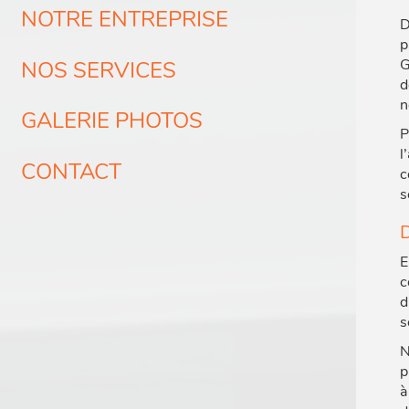
NOTRE ENTREPRISE
D
p
G
NOS SERVICES
d
n
GALERIE PHOTOS
P
l
CONTACT
c
s
D
E
c
d
s
N
p
à