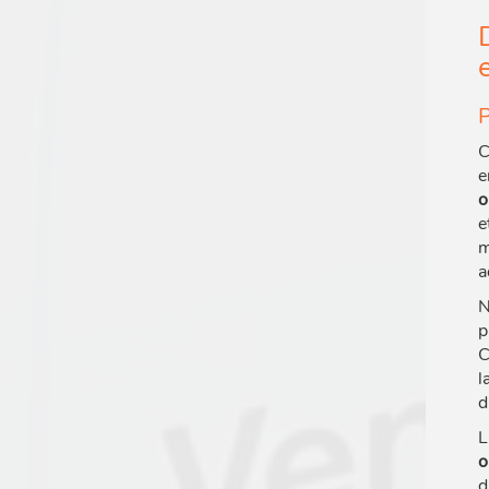
P
C
e
o
e
m
a
N
p
C
l
d
L
o
d