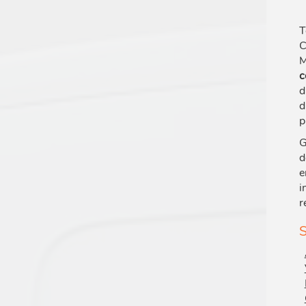
T
C
M
c
d
d
p
G
d
e
i
r