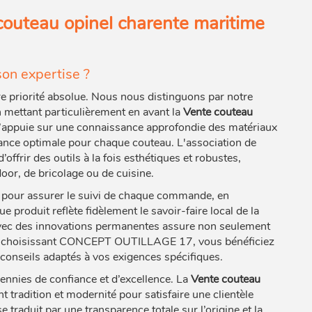
couteau opinel charente maritime
n expertise ?
 priorité absolue. Nous nous distinguons par notre
 mettant particulièrement en avant la
Vente couteau
s’appuie sur une connaissance approfondie des matériaux
mance optimale pour chaque couteau. L'association de
frir des outils à la fois esthétiques et robustes,
door, de bricolage ou de cuisine.
t pour assurer le suivi de chaque commande, en
 produit reflète fidèlement le savoir-faire local de la
 avec des innovations permanentes assure non seulement
e. En choisissant CONCEPT OUTILLAGE 17, vous bénéficiez
conseils adaptés à vos exigences spécifiques.
nies de confiance et d’excellence. La
Vente couteau
 tradition et modernité pour satisfaire une clientèle
 traduit par une transparence totale sur l’origine et la