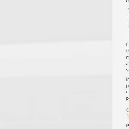
d
L
t
m
a
v
I
p
c
p
C
P