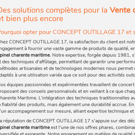
Des solutions complètes pour la
Vente 
et bien plus encore
ourquoi opter pour CONCEPT OUTILLAGE 17 et so
hez CONCEPT OUTILLAGE 17, la satisfaction du client est notre
ngagement à fournir une vaste gamme de produits de qualité, en
pinel charente maritime
. Notre expertise, forgée depuis 1981, 
t des techniques d’affûtage, permettant de garantir une perfor
éthodes artisanales et de technologies modernes nous permet d’of
daptés à une utilisation variée que ce soit pour des activités out
os équipes passionnées et expérimentées travaillent de concer
roposant des conseils personnalisés et en veillant à ce que chaque
harente Maritime. L’intégration des techniques traditionnelles
a fiabilité des produits, mais également une durabilité accru
’un accompagnement sur mesure, alliant expertise technique et 
a réputation de CONCEPT OUTILLAGE 17 s’appuie sur des décen
pinel charente maritime
est l’une de nos offres phares, combinant
iversifiée et exigeante. Notre engagement en matière de qualité se