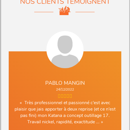
NOS CLIENTS TÉMOIGNENT
PABLO MANGIN
24/12/2022
Très professionnel et passionné c’est avec
plaisir que jais apporter à deux reprise (et ce n’est
pas fini) mon Katana a concept outillage 17.
Travail nickel, rapidité, exactitude ...