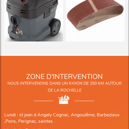
ZONE D'INTERVENTION
NOUS INTERVENONS DANS UN RAYON DE 250 KM AUTOUR
DE LA ROCHELLE
Lundi : st jean d Angely Cognac, Angoulême, Barbezieux
,Pons, Perignac, saintes