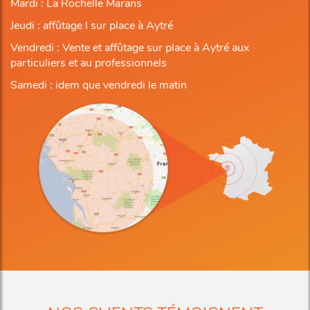
Mardi : La Rochelle Marans
Jeudi : affûtage l sur place à Aytré
Vendredi : Vente et affûtage sur place à Aytré aux
particuliers et au professionnels
Samedi : idem que vendredi le matin