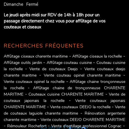
Dimanche
Fermé
Le jeudi après midi sur RDV de 14h à 18h pour un
passage directement chez vous pour affûtage de vos
couteaux et ciseaux
RECHERCHES FRÉQUENTES
Affûtage ciseaux charente maritime
Affûtage ciseaux la rochelle
Affûtage outils jardin
Affûtage couteau cuisine
Couteau cuisine
la rochelle
Vente de couteaux Deejo
Vente couteaux deejo
charente maritme
Vente couteau opinel charente maritime
Vente couteaux opinel la rochelle
Affûtage chaine tronçonneuse
la rochelle
Affûtage chaine de tronçonneuse CHARENTE
MARITIME
Couteaux cuisine CHARENTE MARITIME
Vente de
couteaux japonais la rochelle
Vente couteaux japonais
CHARENTE MARITIME
Vente couteaux DEEJO la rochelle
Vente
de couteaux laguiole charente maritime
Rénovation argenterie
charente maritime
Vente couteaux DEEJO CHARENTE MARITIME
Rémouleur Rochefort
Vente d'outillage professionnel Cognac