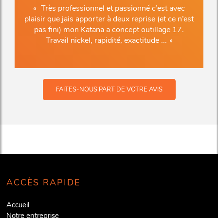
Très professionnel et passionné c’est avec
plaisir que jais apporter à deux reprise (et ce n’est
pas fini) mon Katana a concept outillage 17.
Travail nickel, rapidité, exactitude ...
FAITES-NOUS PART DE VOTRE AVIS
ACCÈS RAPIDE
Accueil
Notre entreprise