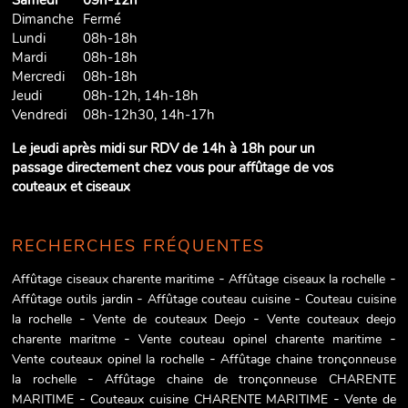
Samedi
09h-12h
Dimanche
Fermé
Lundi
08h-18h
Mardi
08h-18h
Mercredi
08h-18h
Jeudi
08h-12h, 14h-18h
Vendredi
08h-12h30, 14h-17h
Le jeudi après midi sur RDV de 14h à 18h pour un
passage directement chez vous pour affûtage de vos
couteaux et ciseaux
RECHERCHES FRÉQUENTES
Affûtage ciseaux charente maritime
Affûtage ciseaux la rochelle
Affûtage outils jardin
Affûtage couteau cuisine
Couteau cuisine
la rochelle
Vente de couteaux Deejo
Vente couteaux deejo
charente maritme
Vente couteau opinel charente maritime
Vente couteaux opinel la rochelle
Affûtage chaine tronçonneuse
la rochelle
Affûtage chaine de tronçonneuse CHARENTE
MARITIME
Couteaux cuisine CHARENTE MARITIME
Vente de