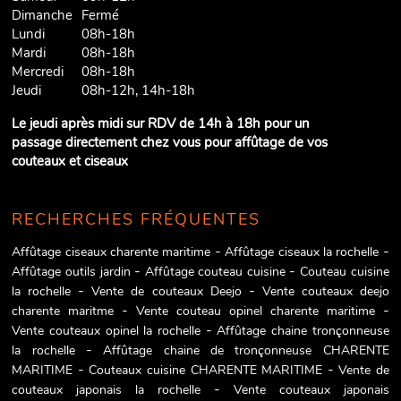
Dimanche
Fermé
Lundi
08h-18h
Mardi
08h-18h
Mercredi
08h-18h
Jeudi
08h-12h, 14h-18h
Le jeudi après midi sur RDV de 14h à 18h pour un
passage directement chez vous pour affûtage de vos
couteaux et ciseaux
RECHERCHES FRÉQUENTES
Affûtage ciseaux charente maritime
Affûtage ciseaux la rochelle
Affûtage outils jardin
Affûtage couteau cuisine
Couteau cuisine
la rochelle
Vente de couteaux Deejo
Vente couteaux deejo
charente maritme
Vente couteau opinel charente maritime
Vente couteaux opinel la rochelle
Affûtage chaine tronçonneuse
la rochelle
Affûtage chaine de tronçonneuse CHARENTE
MARITIME
Couteaux cuisine CHARENTE MARITIME
Vente de
couteaux japonais la rochelle
Vente couteaux japonais