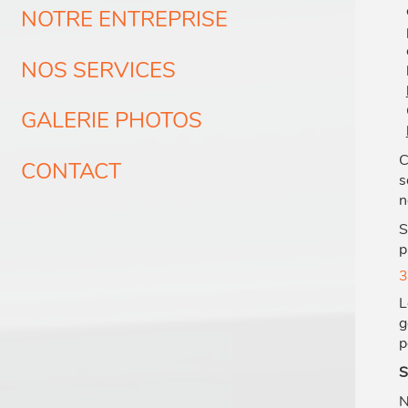
NOTRE ENTREPRISE
NOS SERVICES
GALERIE PHOTOS
C
CONTACT
s
n
S
p
3
L
g
p
S
N