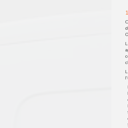
1
C
d
O
L
a
c
c
L
l