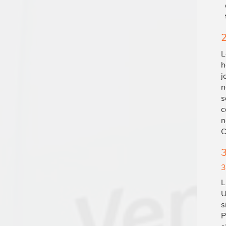
2
L
h
j
n
s
c
n
C
3
3
L
U
s
P