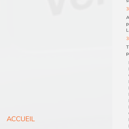
s
3
A
p
L
3
T
p
ACCUEIL