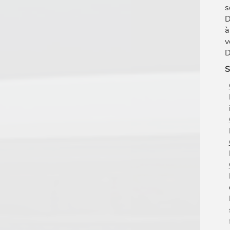
s
D
à
v
D
S