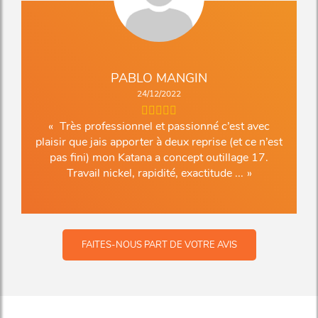
PABLO MANGIN
24/12/2022
Très professionnel et passionné c’est avec
plaisir que jais apporter à deux reprise (et ce n’est
pas fini) mon Katana a concept outillage 17.
Travail nickel, rapidité, exactitude ...
FAITES-NOUS PART DE VOTRE AVIS