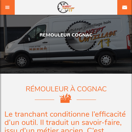
RÉMOULEUR COGNAC
RÉMOULEUR À COGNAC
Le tranchant conditionne l’efficacité
d’un outil. Il traduit un savoir-faire,
issu d’un métier ancien. C’est