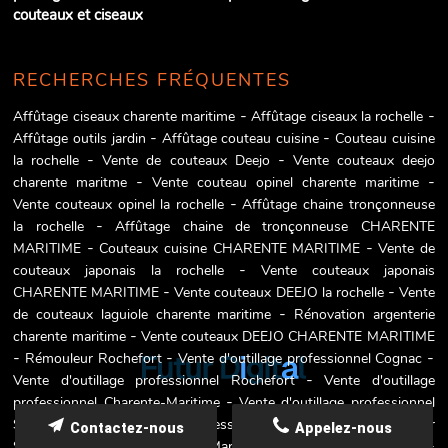
couteaux et ciseaux
RECHERCHES FRÉQUENTES
Affûtage ciseaux charente maritime
Affûtage ciseaux la rochelle
Affûtage outils jardin
Affûtage couteau cuisine
Couteau cuisine
la rochelle
Vente de couteaux Deejo
Vente couteaux deejo
charente maritme
Vente couteau opinel charente maritime
Vente couteaux opinel la rochelle
Affûtage chaine tronçonneuse
la rochelle
Affûtage chaine de tronçonneuse CHARENTE
MARITIME
Couteaux cuisine CHARENTE MARITIME
Vente de
couteaux japonais la rochelle
Vente couteaux japonais
CHARENTE MARITIME
Vente couteaux DEEJO la rochelle
Vente
de couteaux laguiole charente maritime
Rénovation argenterie
charente maritime
Vente couteaux DEEJO CHARENTE MARITIME
Rémouleur Rochefort
Vente d'outillage professionnel Cognac
Vente d'outillage professionnel Rochefort
Vente d'outillage
professionnel Charente-Maritime
Vente d'outillage professionnel
Saintes
Vente d'outillage professionnel La Rochelle
Rémouleur
Contactez-nous
Appelez-nous
Saintes
Rémouleur Charente-Maritime
Rémouleur La Rochelle