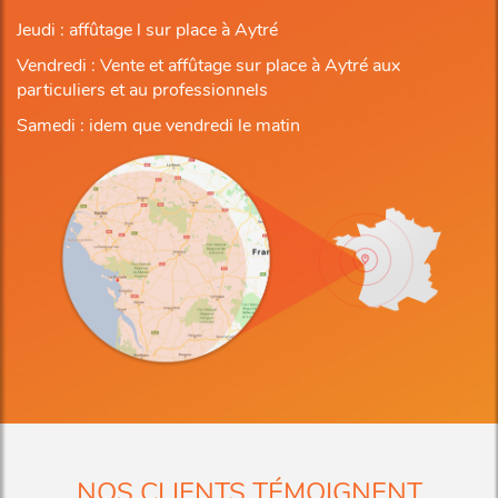
Jeudi : affûtage l sur place à Aytré
Vendredi : Vente et affûtage sur place à Aytré aux
particuliers et au professionnels
Samedi : idem que vendredi le matin
NOS CLIENTS TÉMOIGNENT