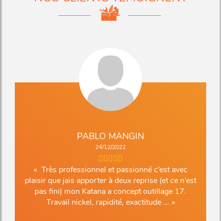
PABLO MANGIN
24/12/2022
Très professionnel et passionné c’est avec
plaisir que jais apporter à deux reprise (et ce n’est
pas fini) mon Katana a concept outillage 17.
Travail nickel, rapidité, exactitude ...