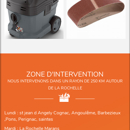
ZONE D'INTERVENTION
NOUS INTERVENONS DANS UN RAYON DE 250 KM AUTOUR
DE LA ROCHELLE
Lundi : st jean d Angely Cognac, Angoulême, Barbezieux
,Pons, Perignac, saintes
Mardi : La Rochelle Marans