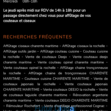
Mercredi
08h-18h
Le jeudi après midi sur RDV de 14h à 18h pour un
passage directement chez vous pour affûtage de vos
couteaux et ciseaux
RECHERCHES FRÉQUENTES
Affûtage ciseaux charente maritime
Affûtage ciseaux la rochelle
Affûtage outils jardin
Affûtage couteau cuisine
Couteau cuisine
la rochelle
Vente de couteaux Deejo
Vente couteaux deejo
charente maritme
Vente couteau opinel charente maritime
Vente couteaux opinel la rochelle
Affûtage chaine tronçonneuse
la rochelle
Affûtage chaine de tronçonneuse CHARENTE
MARITIME
Couteaux cuisine CHARENTE MARITIME
Vente de
couteaux japonais la rochelle
Vente couteaux japonais
CHARENTE MARITIME
Vente couteaux DEEJO la rochelle
Vente
de couteaux laguiole charente maritime
Rénovation argenterie
charente maritime
Vente couteaux DEEJO CHARENTE MARITIME
Rémouleur Rochefort
Vente d'outillage professionnel Cognac