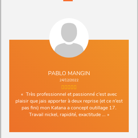
PABLO MANGIN
24/12/2022
Très professionnel et passionné c’est avec
plaisir que jais apporter à deux reprise (et ce n’est
pas fini) mon Katana a concept outillage 17.
Travail nickel, rapidité, exactitude ...