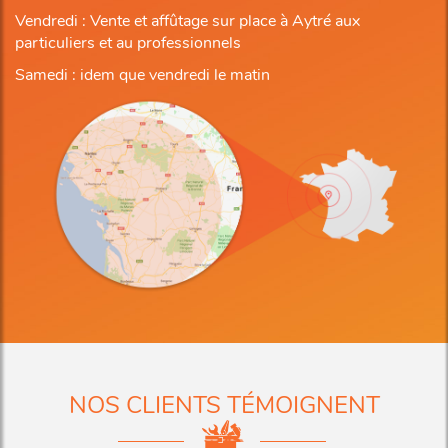
Vendredi : Vente et affûtage sur place à Aytré aux
particuliers et au professionnels
Samedi : idem que vendredi le matin
NOS CLIENTS TÉMOIGNENT