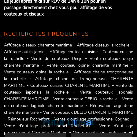
Le jeudi après midi sur RDV de 14h à 18h pour un
passage directement chez vous pour affûtage de vos
couteaux et ciseaux
RECHERCHES FRÉQUENTES
Affûtage ciseaux charente maritime
Affûtage ciseaux la rochelle
Affûtage outils jardin
Affûtage couteau cuisine
Couteau cuisine
la rochelle
Vente de couteaux Deejo
Vente couteaux deejo
charente maritme
Vente couteau opinel charente maritime
Vente couteaux opinel la rochelle
Affûtage chaine tronçonneuse
la rochelle
Affûtage chaine de tronçonneuse CHARENTE
MARITIME
Couteaux cuisine CHARENTE MARITIME
Vente de
couteaux japonais la rochelle
Vente couteaux japonais
CHARENTE MARITIME
Vente couteaux DEEJO la rochelle
Vente
de couteaux laguiole charente maritime
Rénovation argenterie
charente maritime
Vente couteaux DEEJO CHARENTE MARITIME
Rémouleur Rochefort
Vente d'outillage professionnel Cognac
Vente d'outillage professionnel Rochefort
Vente d'outillage
professionnel Charente-Maritime
Vente d'outillage professionnel